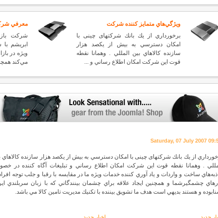
ويژگي‌هاي متمايز كننده شركت
معرفي شر
برخورداري از يك بانك شرکتهای چینی با
شركت بازرگ
امكان دسترسي به بيش از یکصد هزار
ابريشم با س
سازنده كالاهاي بين المللي . وهمانا نقطه
ويژه در باز
قوت اين شركت امكان اطلاع رساني و ...
مي‌كند همچو
Saturday, 07 July 2007 09:
خورداري از يك بانك شرکتهای چینی با امكان دسترسي به بيش از یکصد هزار سازنده كالاهاي ب
مللي . وهمانا نقطه قوت اين شركت امكان اطلاع رساني و تبليغات آگاه كننده در خص
ذبه‌هاي ساخت و واردات و ياد آوري كننده خدمات ويژه ما در مقايسه با رقبا و جلب توجه افراد 
رهاي چشمگيرشما و همچنين ايجاد علاقه براي چشمان بينندگاني كه با زبان سربلندي اير
نابوده و هستند بديهي است هدف ما تشويق بيننده با تكنيك مديريت تامین کالا مي باشد.
ار جدید
اخبار جدید