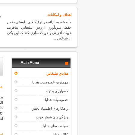
اهداف و امكانات
ما معتقديم ارائه هر نوع کالایی بايستي ضمن
حفظ سودآوري ارزش تبليغاتي بيافريند
هويت آفريني و هويت سازي كند كه اين يكي
از شاخص ...
Main Menu
هداياي تبليغاتي
مهمترين خصوصيت هدايا
54
جمع‌آوري و تهيه
بر
خصوصيات هدايا
ال
جا
راهكارهاي اطمينان‌بخش
کا
ويژگي‌هاي شعار خوب
آش
سياست‌هاي هدايا
كالا و هدايا
اخب