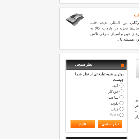
كت
اني بين المللي پديده جاده
ال‌ها تجربه در واردات كالا به
ارهاي چين و آسياي شرقي تلاش
ن هميشه با ...
نظر سنجی
بهترین هدیه تبلیغاتی از نظر شما
چیست
کیف
خودکار
ساعت
ين
تقویم
وص
کتاب
به
Sites
ان