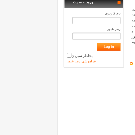
ورود به سایت
،
نام کاربری
ده
ه
 ،
رمز عبور
 و
ر
م
بخاطر سپردن
فراموشی رمز عبور