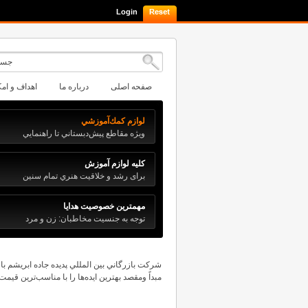
Login
صفحه اصلی
درباره ما
اهداف و امك
لوازم كمك‌آموزشي
ويژه مقاطع پيش‌دبستاني تا راهنمايي
كليه لوازم آموزش
برای رشد و خلاقيت هنري تمام سنین
Lorem ipsum dolor sit amet, consectetur adipisicing elit, sed d
tempor incididunt ut labore et dolore magna aliqua. Ut enim ad
مهمترين خصوصيت هدايا
veniam, quis nostrud exercitation ...
توجه به جنسيت مخاطبان: زن و مرد
شركت بازرگاني بين المللي پديده جاده ابريشم با
مبداً ومقصد بهترين ايده‌ها را با مناسب‌ترين قيمت