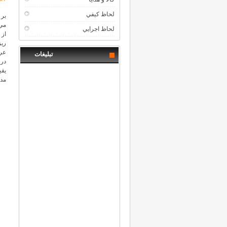
لحاظ كيفي
بر
مي‌
لحاظ اجرايي
از 
ريز
عرض
تبلیغات
در 
يق
مدع