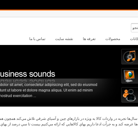
انات
محصولات
تعرفه ها
نقشه سایت
تماس با ما
olor sit amet, consectetur adipisicing elit, sed do eiusmod
dunt ut labore et dolore magna aliqua. Ut enim ad minim
ostrud exercitation ...
 سال‌ها تجربه در واردات كالا به ويژه در بازارهاي چين و آسياي شرقي تلاش مي‌كند همچون هم
‌ها عرضه كند و به جراًت ادعا داريم بهاي كالاهايي كه ارائه مي‌كنيم بيست تا سي درصد از بهاي 