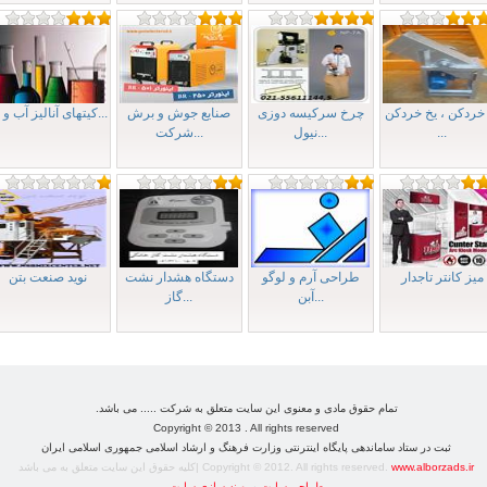
خردکن ، یخ خردکن
چرخ سرکیسه دوزی
صنایع جوش و برش
کیتهای آنالیز آب و ف...
...
نیول...
شرکت...
ميز کانتر تاجدار
طراحی آرم و لوگو
دستگاه هشدار نشت
نويد صنعت بتن
آبن...
گاز...
تمام حقوق مادی و معنوی این سایت متعلق به شرکت ..... می باشد.
Copyright © 2013 . All rights reserved
ثبت در ستاد ساماندهی پايگاه اينترنتی وزارت فرهنگ و ارشاد اسلامی جمهوری اسلامی ايران
www.alborzads.ir
Copyright © 2012. All rights reserved.
|کلیه حقوق این سایت متعلق به می باشد
طراحی سایت
و
بهینه سازی سایت