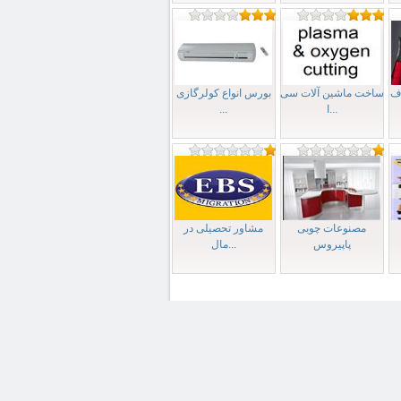
ساخت ماشین آلات سی
بورس انواع کولرگازی
ا...
...
مصنوعات چوبی
مشاور تحصیلی‌ در
پاپیروس
مال...