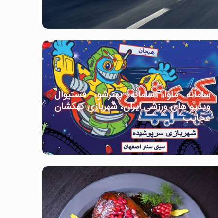
سامانه ماوا، سامانه بهترشو، فستیوال
ویدیو های ورزشی ایران، شهربازی کهکشان
عجایب