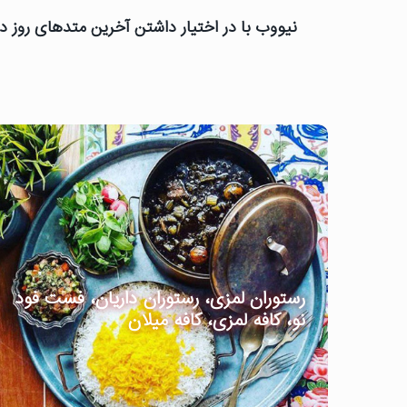
نیووب با در اختیار داشتن آخرین متدهای روز دن
رستوران لمزی، رستوران داریان، فست فود
نو، کافه لمزی، کافه میلان