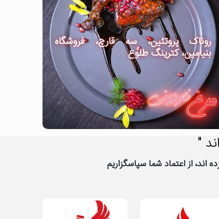
روناک پروتئین، سه قارچ، فروشگاه
بنیامین، کترینگ طلوع
ند "