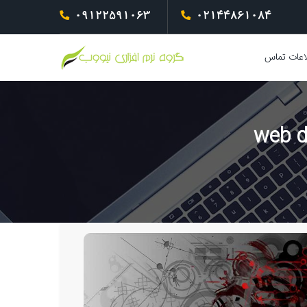
09122591063
02144861084
اعات تماس