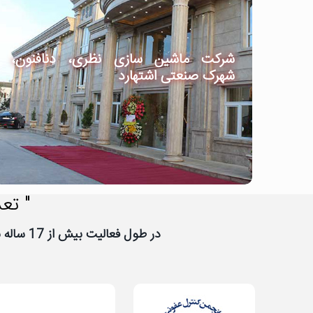
شرکت ماشین سازی نظری، دنافنون،
شهرک صنعتی اشتهارد
" تعد
در طول فعالیت بیش از 17 ساله نیووب، تعداد زیادی از شرکت ها و سازمان ها به نیووب اعتماد کرده اند، از اعتماد شما سپاسگزاریم