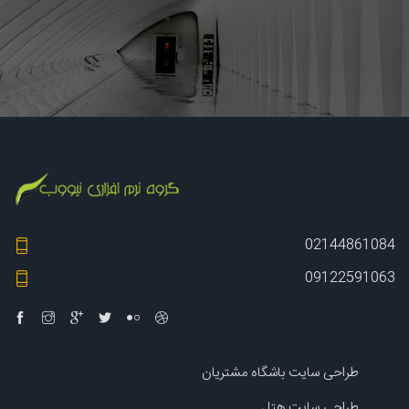
02144861084
09122591063
طراحی سایت باشگاه مشتریان
طراحی سایت هتل