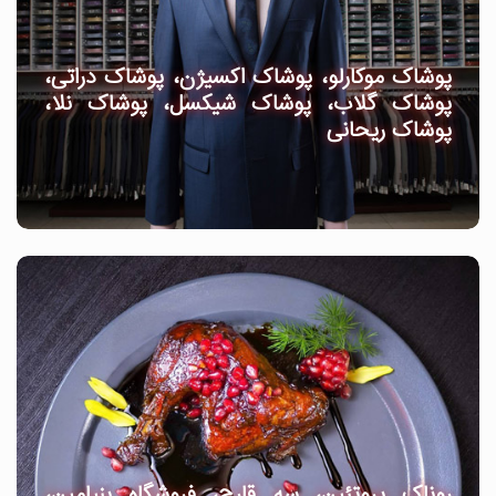
پوشاک موکارلو، پوشاک اکسیژن، پوشاک دراتی،
پوشاک گلاب، پوشاک شیکسل، پوشاک نلا،
پوشاک ریحانی
روناک پروتئین، سه قارچ، فروشگاه بنیامین،