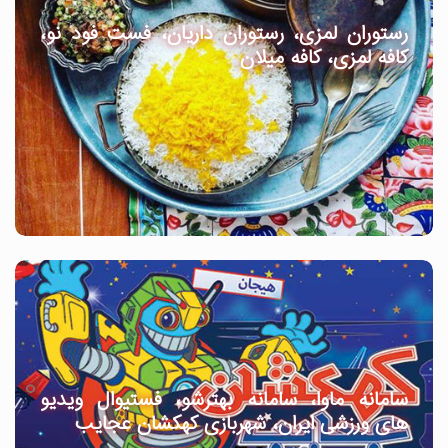
رستوران لمزی، رستوران داریان، فست فود نو،
کافه لمزی، کافه میلان
سامانه ماوا، سامانه بهترشو، فستیوال ویدیو
های ورزشی ایران، شهربازی کهکشان عجایب