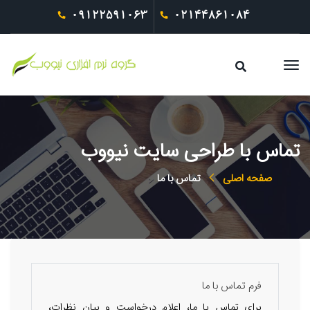
09122591063
02144861084
تماس با طراحی سایت نیووب
صفحه اصلی
تماس با ما
فرم تماس با ما
برای تماس با ما، اعلام درخواست و بیان نظرات،