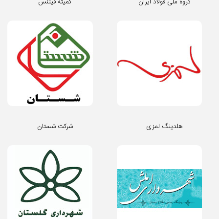
گروه ملی فولاد ایران
کمیته فیتنس
هلدینگ لمزی
شرکت شستان