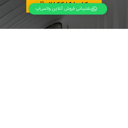
02144861084
پشتیبانی فروش آنلاین واتس‌اپ
02144861084
09122591063