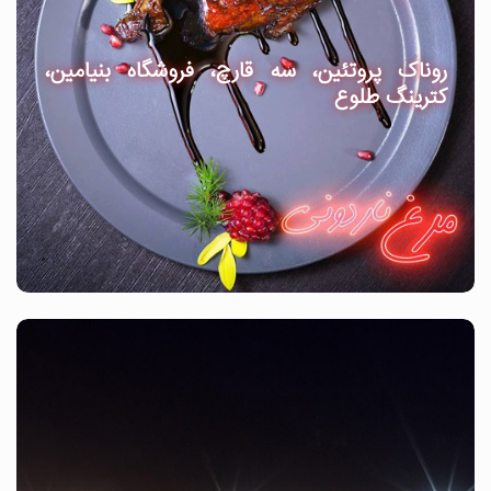
روناک پروتئین، سه قارچ، فروشگاه بنیامین،
کترینگ طلوع