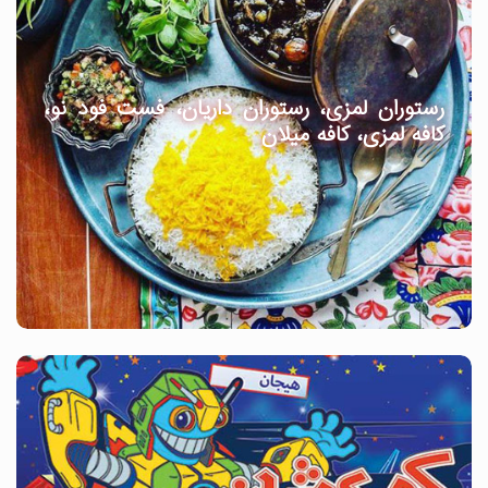
رستوران لمزی، رستوران داریان، فست فود نو،
کافه لمزی، کافه میلان