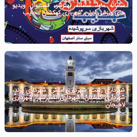
سامانه ماوا، سامانه بهترشو، فستیوال ویدیو
های ورزشی ایران، شهربازی کهکشان عجایب
شهرداری رشت، شهرداری املش، شهرداری پرند،
شهرداری گلستان، شهرداری نصیرشهر، شهرداری
لاهیجان