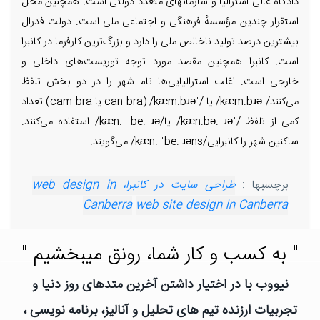
دادگاه عالی استرالیا و سازمانهای متعدد دولتی است. همچنین محل
استقرار چندین مؤسسهٔ فرهنگی و اجتماعی ملی است. دولت فدرال
بیشترین درصد تولید ناخالص ملی را دارد و بزرگ‌ترین کارفرما در کانبرا
است. کانبرا همچنین مقصد مورد توجه توریست‌های داخلی و
خارجی است. اغلب استرالیایی‌ها نام شهر را در دو بخش تلفظ
می‌کنند/ˈkæm.bɹə/ یا /ˈkæm.bɹə/ (can-bra یا cam-bra) تعداد
کمی از تلفظ /ˈkæn.bə. ɹə/ یا/kæn. ˈbe. ɹə/ استفاده می‌کنند.
ساکنین شهر را کانبرایی/kæn. ˈbe. ɹəns/ می‌گویند.
برچسبها :
طراحی سایت در کانبرا، web design in
Canberra
web site design in Canberra
" به کسب و کار شما، رونق میبخشیم "
نیووب با در اختیار داشتن آخرین متدهای روز دنیا و
تجربیات ارزنده تیم های تحلیل و آنالیز، برنامه نویسی ،