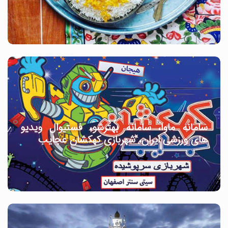
سامانه ماوا، سامانه بهترشو، فستیوال ویدیو
های ورزشی ایران، شهربازی کهکشان عجایب