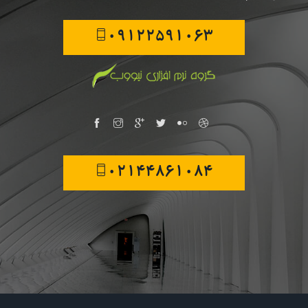
09122591063
02144861084