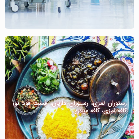
رستوران لمزی، رستوران داریان، فست فود نو،
کافه لمزی، کافه میلان