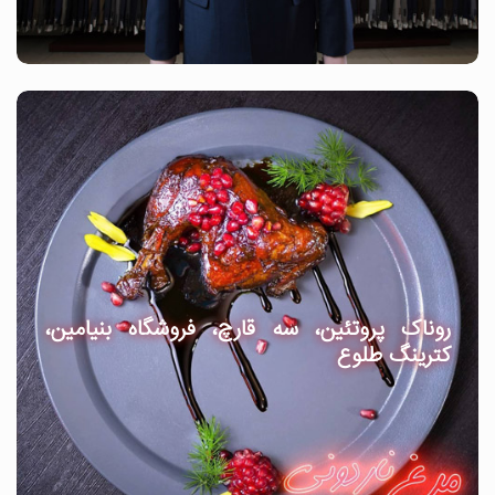
روناک پروتئین، سه قارچ، فروشگاه بنیامین،
کترینگ طلوع