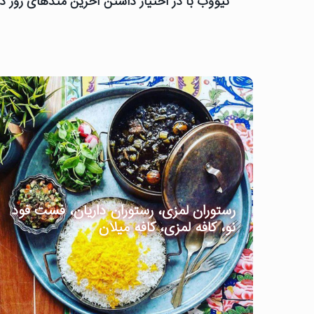
نیووب با در اختیار داشتن آخرین متدهای روز دن
رستوران لمزی، رستوران داریان، فست فود
نو، کافه لمزی، کافه میلان