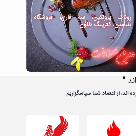
روناک پروتئین، سه قارچ، فروشگاه
بنیامین، کترینگ طلوع
ند "