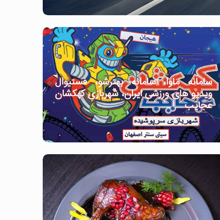
سامانه ماوا، سامانه بهترشو، فستیوال
ویدیو های ورزشی ایران، شهربازی کهکشان
عجایب