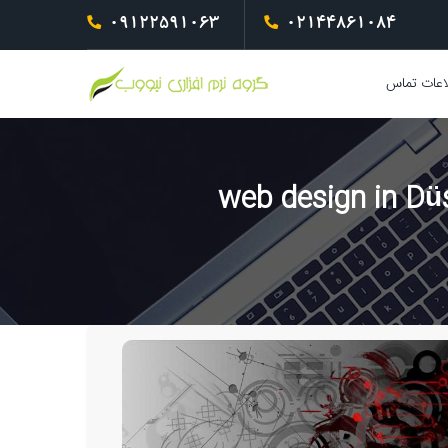
09122591063
02144861084
اعات تماس