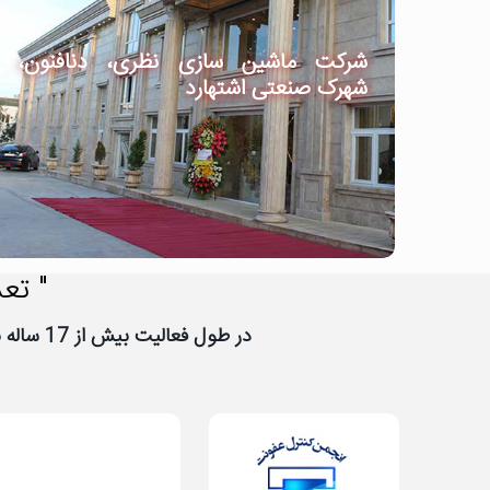
شرکت ماشین سازی نظری، دنافنون،
شهرک صنعتی اشتهارد
" تعد
در طول فعالیت بیش از 17 ساله نیووب، تعداد زیادی از شرکت ها و سازمان ها به نیووب اعتماد کرده اند، از اعتماد شما سپاسگزاریم