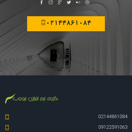
02144861084
02144861084
09122591063