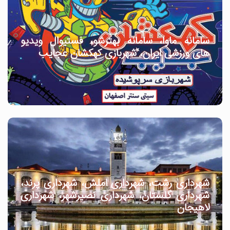
سامانه ماوا، سامانه بهترشو، فستیوال ویدیو
های ورزشی ایران، شهربازی کهکشان عجایب
شهرداری رشت، شهرداری املش، شهرداری پرند،
شهرداری گلستان، شهرداری نصیرشهر، شهرداری
لاهیجان