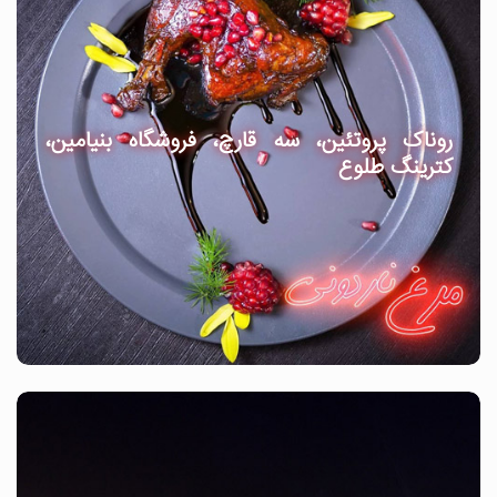
روناک پروتئین، سه قارچ، فروشگاه بنیامین،
کترینگ طلوع