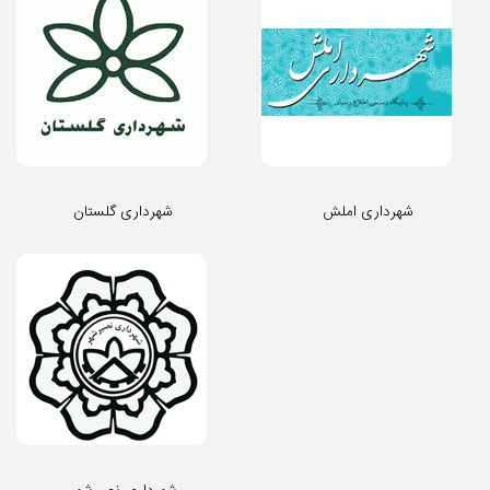
شهرداری املش
شهرداری گلستان