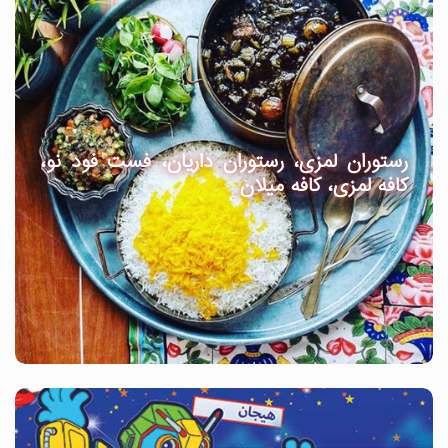
رستوران لمزی، رستوران داریان، فست فود نو،
کافه لمزی، کافه میلان