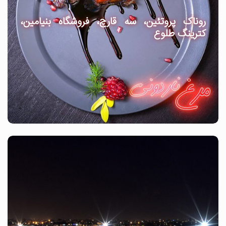
روناک پروتئین، سه قارچ، فروشگاه بنیامین،
کترینگ طلوع