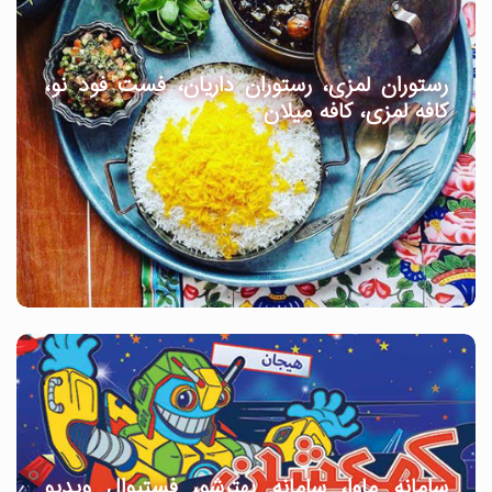
رستوران لمزی، رستوران داریان، فست فود نو،
کافه لمزی، کافه میلان
سامانه ماوا، سامانه بهترشو، فستیوال ویدیو