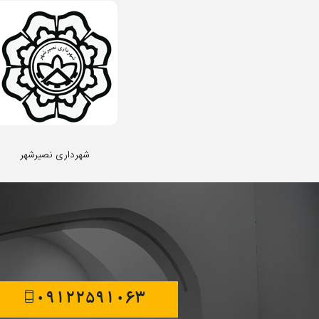
شهرداری نصیرشهر
09122591063