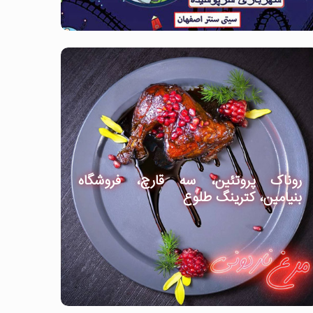
روناک پروتئین، سه قارچ، فروشگاه
بنیامین، کترینگ طلوع