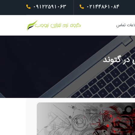
09122591063
02144861084
اعات تماس
در گتوند