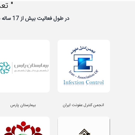
" تعد
در طول فعالیت بیش از 17 ساله نیووب، تعداد زیادی از شرکت ها و سازمان ها به نیووب اعتماد کرده اند، از اعتماد شما سپاسگزاریم
انجمن کنترل عفونت ایران
بیمارستان پارس