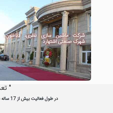
شرکت ماشین سازی نظری، دنافنون،
شهرک صنعتی اشتهارد
" تعد
در طول فعالیت بیش از 17 ساله نیووب، تعداد زیادی از شرکت ها و سازمان ها به نیووب اعتماد کرده اند، از اعتماد شما سپاسگزاریم