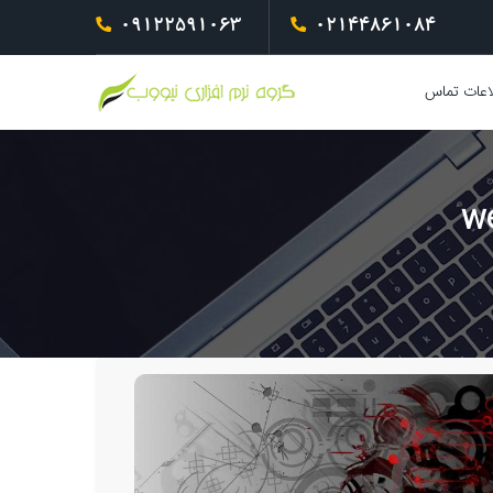
09122591063
02144861084
اعات تماس