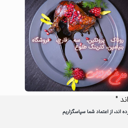
روناک پروتئین، سه قارچ، فروشگاه
بنیامین، کترینگ طلوع
ند "