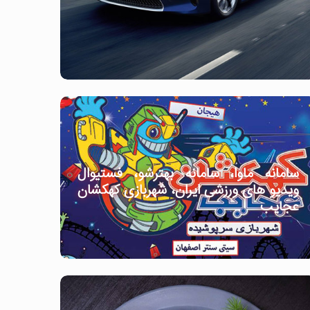
سامانه ماوا، سامانه بهترشو، فستیوال
ویدیو های ورزشی ایران، شهربازی کهکشان
عجایب