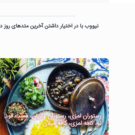
نیووب با در اختیار داشتن آخرین متدهای روز دن
رستوران لمزی، رستوران داریان، فست فود
نو، کافه لمزی، کافه میلان