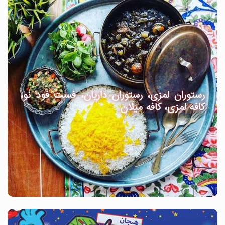
رستوران لمزی، رستوران داریان، فست فود نو،
کافه لمزی، کافه میلان