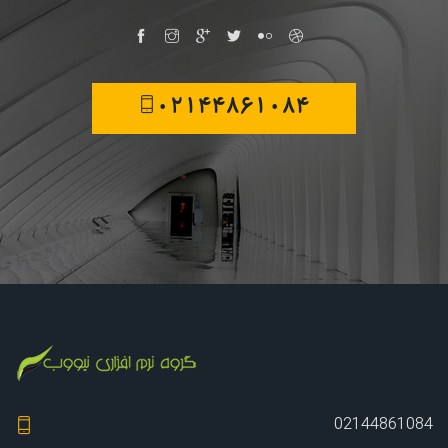
02144861084
02144861084