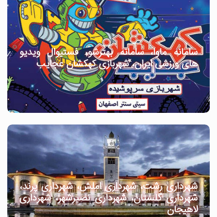
سامانه ماوا، سامانه بهترشو، فستیوال ویدیو
های ورزشی ایران، شهربازی کهکشان عجایب
شهرداری رشت، شهرداری املش، شهرداری پرند،
شهرداری گلستان، شهرداری نصیرشهر، شهرداری
لاهیجان