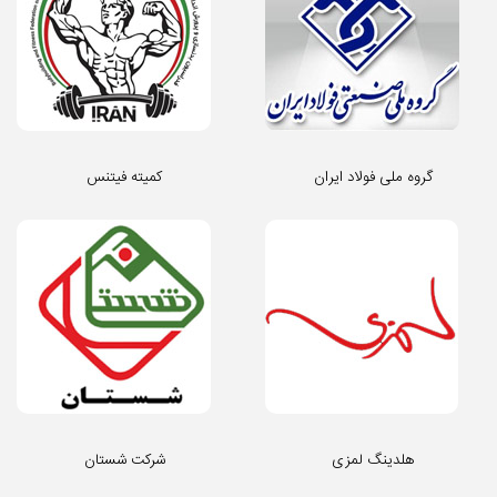
گروه ملی فولاد ایران
کمیته فیتنس
هلدینگ لمزی
شرکت شستان