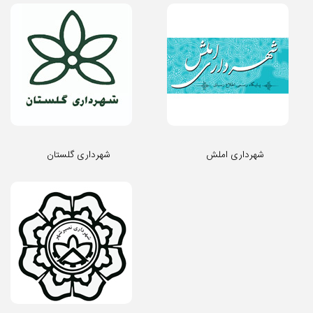
شهرداری املش
شهرداری گلستان