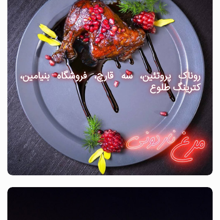
روناک پروتئین، سه قارچ، فروشگاه بنیامین،
کترینگ طلوع