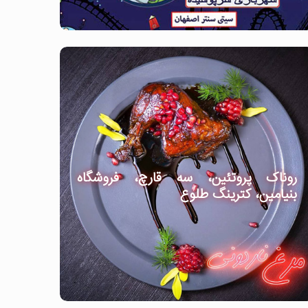
روناک پروتئین، سه قارچ، فروشگاه
بنیامین، کترینگ طلوع