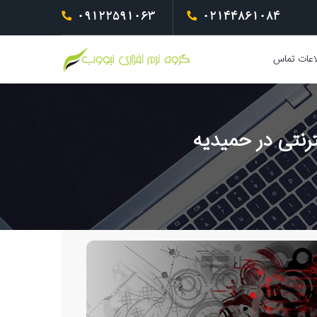
09122591063
02144861084
اعات تماس
رنتی در حمیدیه