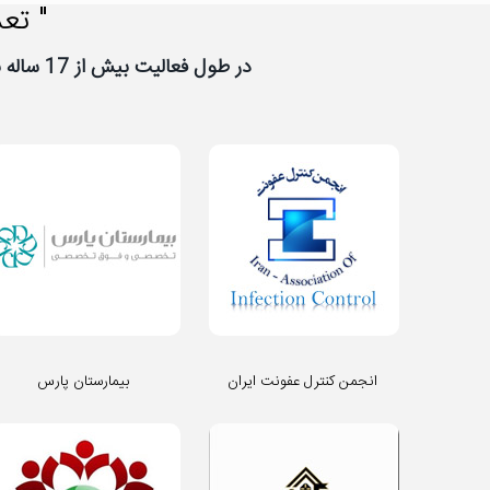
" تعد
در طول فعالیت بیش از 17 ساله نیووب، تعداد زیادی از شرکت ها و سازمان ها به نیووب اعتماد کرده اند، از اعتماد شما سپاسگزاریم
انجمن کنترل عفونت ایران
بیمارستان پارس