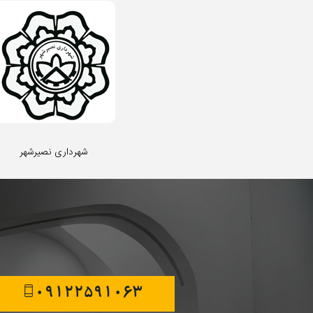
شهرداری نصیرشهر
09122591063