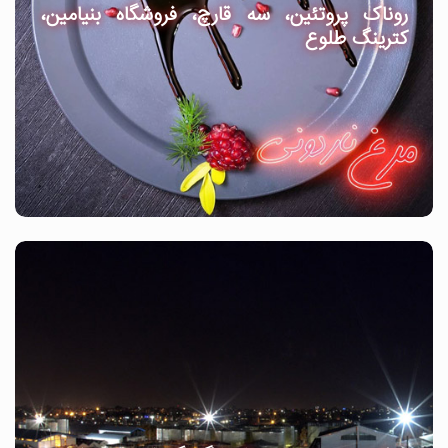
روناک پروتئین، سه قارچ، فروشگاه بنیامین،
کترینگ طلوع