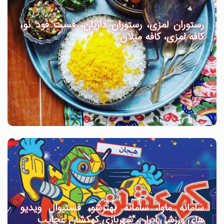
رستوران لمزی، رستوران داریان، فست فود نو،
کافه لمزی، کافه میلان
سامانه ماوا، سامانه بهترشو، فستیوال ویدیو
های ورزشی ایران، شهربازی کهکشان عجایب