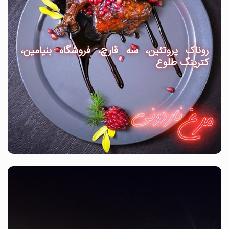
روناک پروتئین، سه قارچ، فروشگاه بنیامین،
کترینگ طلوع