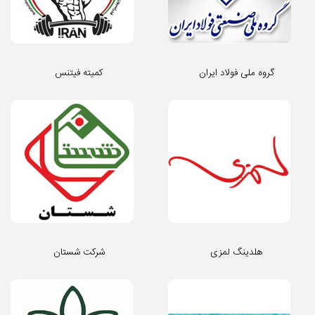
گروه ملی فولاد ایران
کمیته فیتنس
هلدینگ لمزی
شرکت شستان