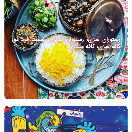
رستوران لمزی، رستوران داریان، فست فود نو،
کافه لمزی، کافه میلان