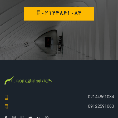
02144861084
02144861084
09122591063