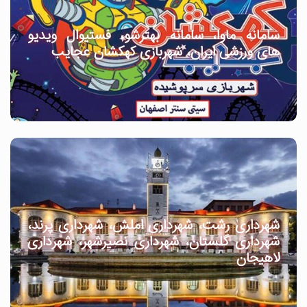
سامانه ماوا، سامانه بهترشو، فستیوال ویدیو
های ورزشی ایران، شهربازی کهکشان عجایب
شهرداری رشت، شهرداری املش، شهرداری پرند،
شهرداری گلستان، شهرداری نصیرشهر، شهرداری
لاهیجان