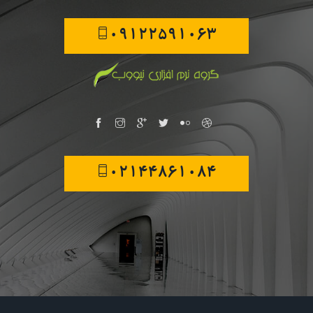
09122591063
02144861084