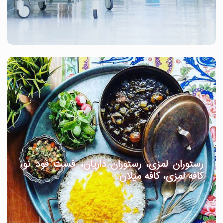
رستوران لمزی، رستوران داریان، فست فود نو،
کافه لمزی، کافه میلان