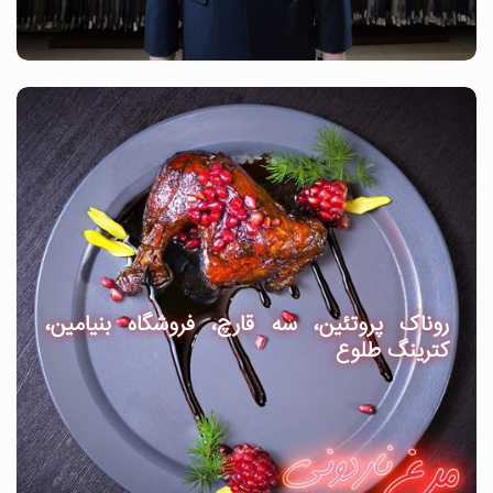
روناک پروتئین، سه قارچ، فروشگاه بنیامین،
کترینگ طلوع