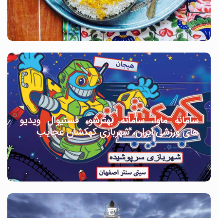
سامانه ماوا، سامانه بهترشو، فستیوال ویدیو
های ورزشی ایران، شهربازی کهکشان عجایب