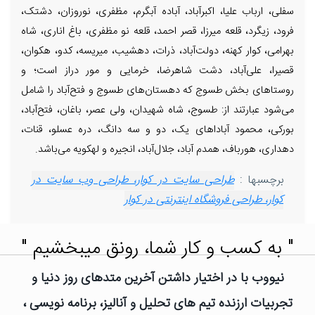
سفلی، ارباب علیا، اکبرآباد، آباده آبگرم، مظفری، نوروزان، دشتک،
فرود، زیگرد، قلعه میرزا، قصر احمد، قلعه نو مظفری، باغ اناری، شاه
بهرامی، کوار کهنه، دولت‌آباد، ذرات، دهشیب، میریسه، کدو، هکوان،
قصیرا، علی‌آباد، دشت شاهرضا، خرمایی و مور دراز است؛ و
روستاهای بخش طسوج که دهستان‌های طسوج و فتح‌آباد را شامل
می‌شود عبارتند از: طسوج، شاه شهیدان، ولی عصر، باغان، فتح‌آباد،
بورکی، محمود آباداهای یک، دو و سه دانگ، دره عسلو، قنات،
دهداری، هورباف، همدم آباد، جلال‌آباد، انجیره و لهکویه می‌باشد.
برچسبها :
طراحی سایت در کوار، طراحی وب سایت در
کوار، طراحی فروشگاه اینترنتی در کوار
" به کسب و کار شما، رونق میبخشیم "
نیووب با در اختیار داشتن آخرین متدهای روز دنیا و
تجربیات ارزنده تیم های تحلیل و آنالیز، برنامه نویسی ،