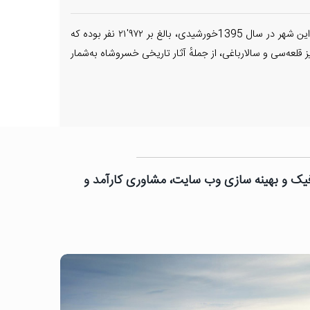
خُسروشاه یکی از شهرهای استان آذربایجان شرقی است که در بخش خسروشاه شهرستان تبریز واقع شده و مرکز این بخش است. جمعیت این شهر در سال 1395خورشیدی، بالغ بر ۹۷۲'۲۱ نفر بوده که
عه‌سی و سالارباغی، از جملهٔ آثار تاریخی خسروشاه به‌شمار
رافیک و بهینه سازی وب سایت، مشاوری کارآمد و