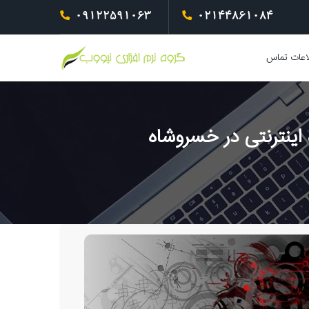
09122591063
02144861084
اعات تماس
ینترنتی در خسروشاه