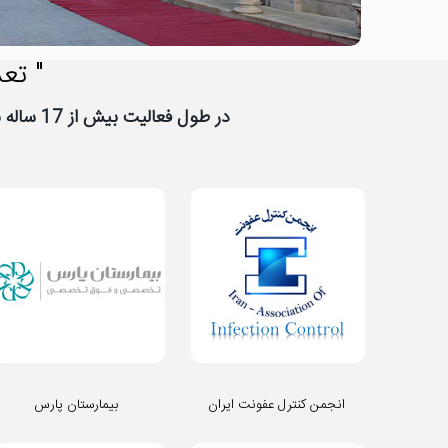
" تعد
در طول فعالیت بیش از 17 ساله نیووب، تعداد زیادی از شرکت ها و سازمان ها به نیووب اعتماد کرده اند، از اعتماد شما سپاسگزاریم
انجمن کنترل عفونت ایران
بیمارستان پارس