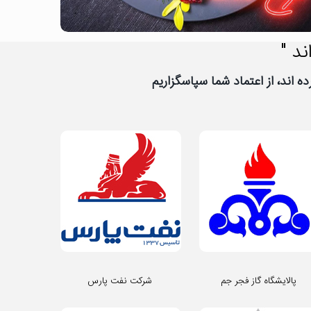
ند "
پالایشگاه گاز فجر جم
شرکت نفت پارس