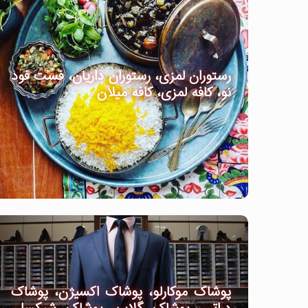
رستوران لمزی، رستوران داریان، فست فود
نو، کافه لمزی، کافه میلان
پوشاک موکارلو، پوشاک اکسیژن، پوشاک