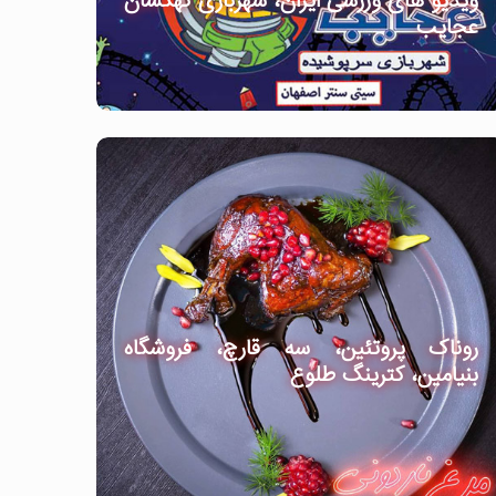
ویدیو های ورزشی ایران، شهربازی کهکشان
عجایب
روناک پروتئین، سه قارچ، فروشگاه
بنیامین، کترینگ طلوع