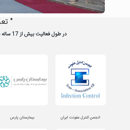
" تعد
در طول فعالیت بیش از 17 ساله نیووب، تعداد زیادی از شرکت ها و سازمان ها به نیووب اعتماد کرده اند، از اعتماد شما سپاسگزاریم
انجمن کنترل عفونت ایران
بیمارستان پارس