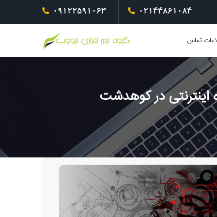
09122591063
02144861084
اعات تماس
اینترنتی در کوهدشت