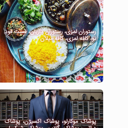
رستوران لمزی، رستوران داریان، فست فود
نو، کافه لمزی، کافه میلان
پوشاک موکارلو، پوشاک اکسیژن، پوشاک