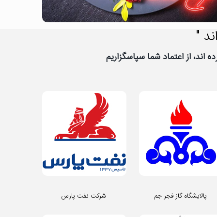
ند "
پالایشگاه گاز فجر جم
شرکت نفت پارس