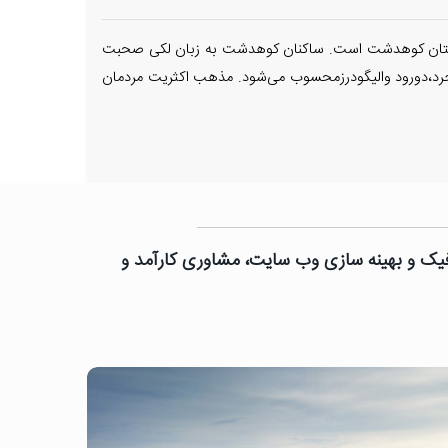
شهرستان کوهدشت است. ساکنان کوهدشت به زبان لکی صحبت
ت استان لرستان بعد ازخرم آباد ،بروجرد،دورود والیگودرزمحسوب می‌شود. مذهب اکثریت مردمان
رافیک و بهینه سازی وب سایت، مشاوری کارآمد و