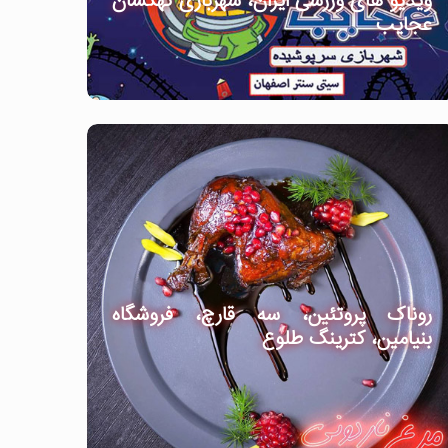
ویدیو های ورزشی ایران، شهربازی کهکشان
عجایب
روناک پروتئین، سه قارچ، فروشگاه
بنیامین، کترینگ طلوع