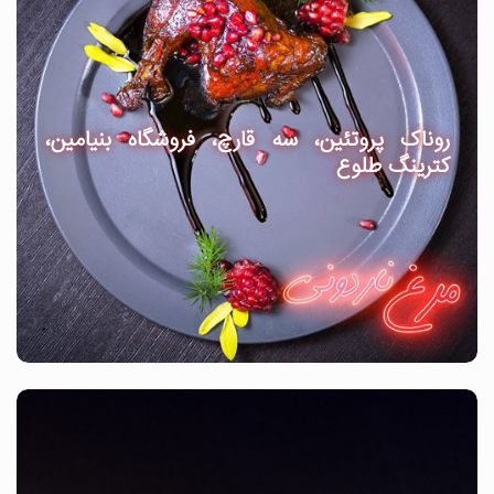
روناک پروتئین، سه قارچ، فروشگاه بنیامین،
کترینگ طلوع