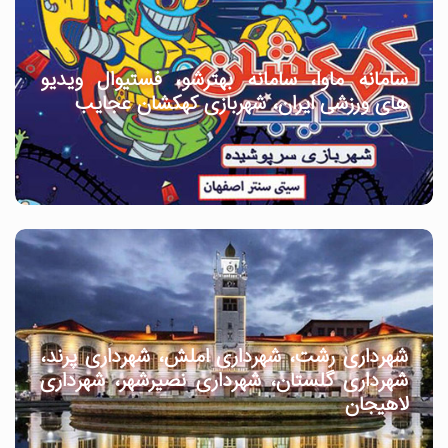
سامانه ماوا، سامانه بهترشو، فستیوال ویدیو
های ورزشی ایران، شهربازی کهکشان عجایب
شهرداری رشت، شهرداری املش، شهرداری پرند،
شهرداری گلستان، شهرداری نصیرشهر، شهرداری
لاهیجان