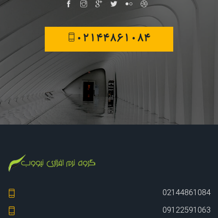
02144861084
02144861084
09122591063