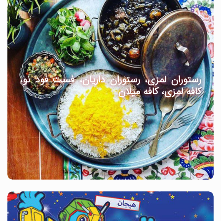
رستوران لمزی، رستوران داریان، فست فود نو،
کافه لمزی، کافه میلان