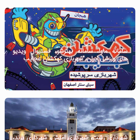
سامانه ماوا، سامانه بهترشو، فستیوال ویدیو
های ورزشی ایران، شهربازی کهکشان عجایب
شهرداری رشت، شهرداری املش، شهرداری پرند،