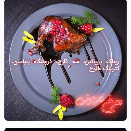
روناک پروتئین، سه قارچ، فروشگاه بنیامین،
کترینگ طلوع