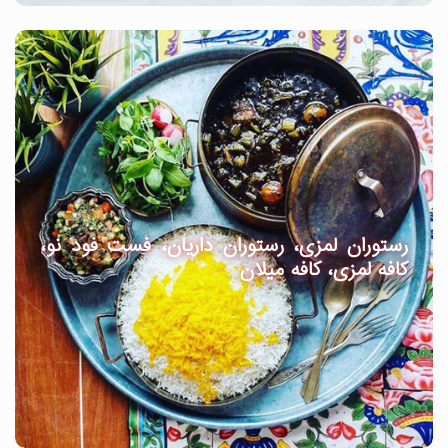
رستوران لمزی، رستوران داریان، فست فود نو،
کافه لمزی، کافه میلان