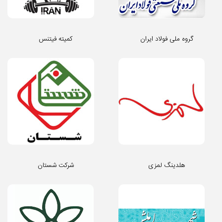
گروه ملی فولاد ایران
کمیته فیتنس
هلدینگ لمزی
شرکت شستان