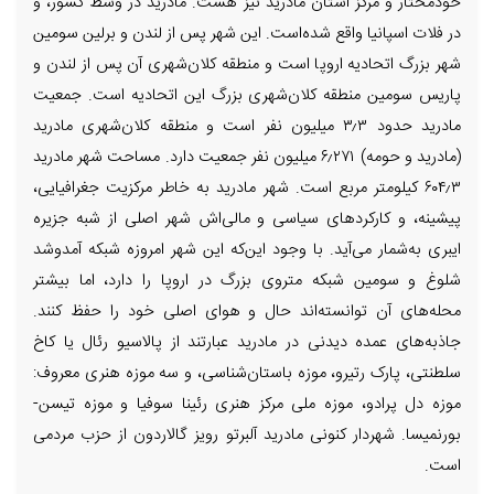
خودمختار و مرکز استان مادرید نیز هست. مادرید در وسط کشور، و
در فلات اسپانیا واقع شده‌است. این شهر پس از لندن و برلین سومین
شهر بزرگ اتحادیه اروپا است و منطقه کلان‌شهری آن پس از لندن و
پاریس سومین منطقه کلان‌شهری بزرگ این اتحادیه است. جمعیت
مادرید حدود ۳٫۳ میلیون نفر است و منطقه کلان‌شهری مادرید
(مادرید و حومه) ۶٫۲۷۱ میلیون نفر جمعیت دارد. مساحت شهر مادرید
۶۰۴٫۳ کیلومتر مربع است. شهر مادرید به خاطر مرکزیت جغرافیایی،
پیشینه، و کارکردهای سیاسی و مالی‌اش شهر اصلی از شبه جزیره
ایبری به‌شمار می‌آید. با وجود این‌که این شهر امروزه شبکه آمدوشد
شلوغ و سومین شبکه متروی بزرگ در اروپا را دارد، اما بیشتر
محله‌های آن توانسته‌اند حال و هوای اصلی خود را حفظ کنند.
جاذبه‌های عمده دیدنی در مادرید عبارتند از پالاسیو رئال یا کاخ
سلطنتی، پارک رتیرو، موزه باستان‌شناسی، و سه موزه هنری معروف:
موزه دل پرادو، موزه ملی مرکز هنری رئینا سوفیا و موزه تیسن-
بورنمیسا. شهردار کنونی مادرید آلبرتو رویز گالاردون از حزب مردمی
است.