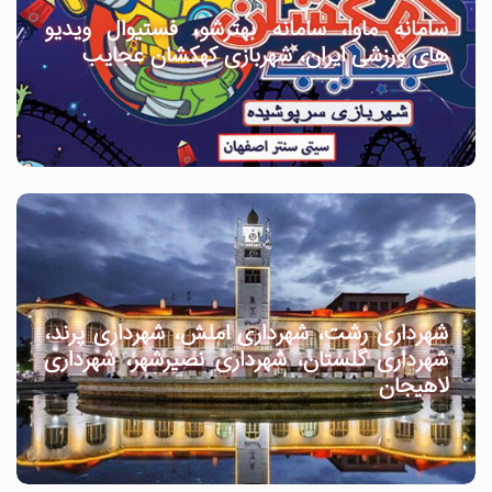
سامانه ماوا، سامانه بهترشو، فستیوال ویدیو
های ورزشی ایران، شهربازی کهکشان عجایب
شهرداری رشت، شهرداری املش، شهرداری پرند،
شهرداری گلستان، شهرداری نصیرشهر، شهرداری
لاهیجان