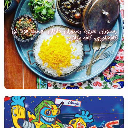
رستوران لمزی، رستوران داریان، فست فود نو،
کافه لمزی، کافه میلان