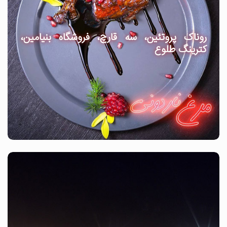
روناک پروتئین، سه قارچ، فروشگاه بنیامین،
کترینگ طلوع