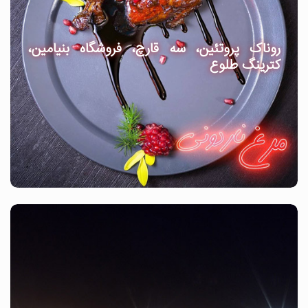
روناک پروتئین، سه قارچ، فروشگاه بنیامین،
کترینگ طلوع