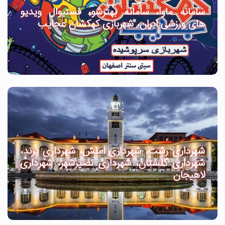
سامانه ماوا، سامانه بهترشو، فستیوال ویدیو
های ورزشی ایران، شهربازی کهکشان عجایب
شهرداری رشت، شهرداری املش، شهرداری پرند،
شهرداری گلستان، شهرداری نصیرشهر، شهرداری
لاهیجان