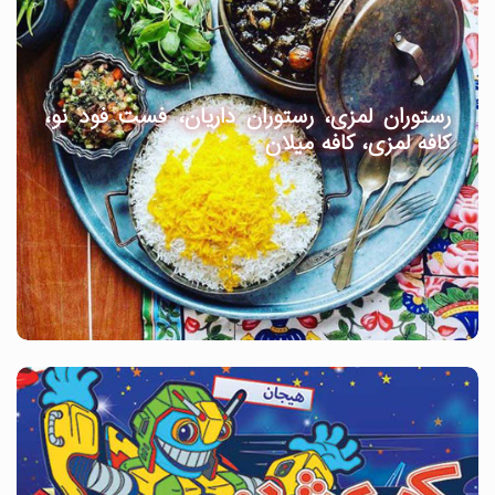
رستوران لمزی، رستوران داریان، فست فود نو،
کافه لمزی، کافه میلان