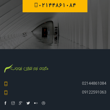
02144861084
02144861084
09122591063