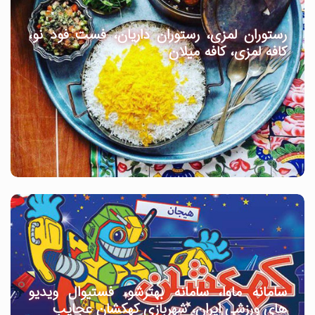
رستوران لمزی، رستوران داریان، فست فود نو،
کافه لمزی، کافه میلان
سامانه ماوا، سامانه بهترشو، فستیوال ویدیو
های ورزشی ایران، شهربازی کهکشان عجایب