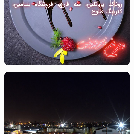
روناک پروتئین، سه قارچ، فروشگاه بنیامین،
کترینگ طلوع