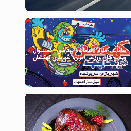
سامانه ماوا، سامانه بهترشو، فستیوال
ویدیو های ورزشی ایران، شهربازی کهکشان
عجایب