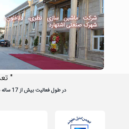
شرکت ماشین سازی نظری، دنافنون،
شهرک صنعتی اشتهارد
" تعد
در طول فعالیت بیش از 17 ساله نیووب، تعداد زیادی از شرکت ها و سازمان ها به نیووب اعتماد کرده اند، از اعتماد شما سپاسگزاریم