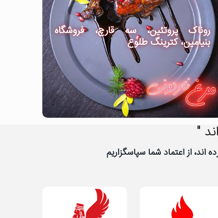
روناک پروتئین، سه قارچ، فروشگاه
بنیامین، کترینگ طلوع
ند "