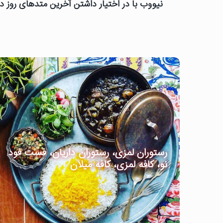
نیووب با در اختیار داشتن آخرین متدهای روز دن
رستوران لمزی، رستوران داریان، فست فود
نو، کافه لمزی، کافه میلان