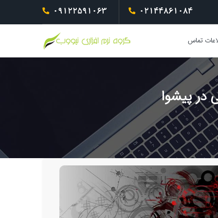
09122591063
02144861084
اعات تماس
 در پیشوا