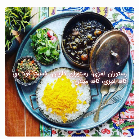
رستوران لمزی، رستوران داریان، فست فود نو،
کافه لمزی، کافه میلان