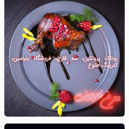
روناک پروتئین، سه قارچ، فروشگاه بنیامین،
کترینگ طلوع