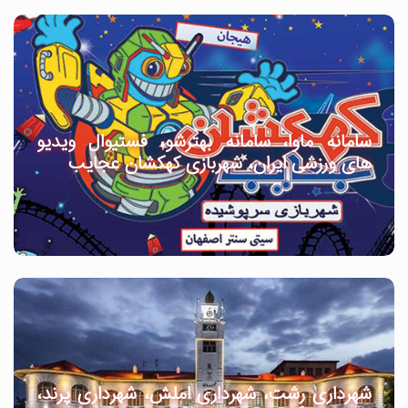
سامانه ماوا، سامانه بهترشو، فستیوال ویدیو
های ورزشی ایران، شهربازی کهکشان عجایب
شهرداری رشت، شهرداری املش، شهرداری پرند،