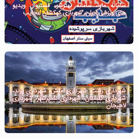
سامانه ماوا، سامانه بهترشو، فستیوال ویدیو
های ورزشی ایران، شهربازی کهکشان عجایب
شهرداری رشت، شهرداری املش، شهرداری پرند،
شهرداری گلستان، شهرداری نصیرشهر، شهرداری
لاهیجان