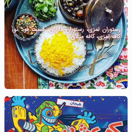
رستوران لمزی، رستوران داریان، فست فود نو،
کافه لمزی، کافه میلان