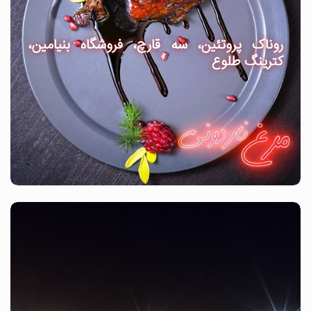
روناک پروتئین، سه قارچ، فروشگاه بنیامین،
کترینگ طلوع