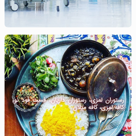
رستوران لمزی، رستوران داریان، فست فود نو،
کافه لمزی، کافه میلان