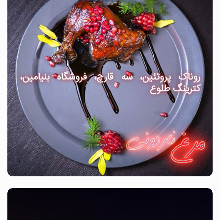
روناک پروتئین، سه قارچ، فروشگاه بنیامین،
کترینگ طلوع