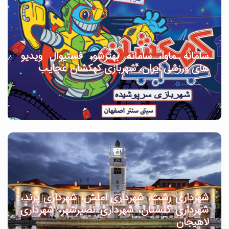
سامانه ماوا، سامانه بهترشو، فستیوال ویدیو
های ورزشی ایران، شهربازی کهکشان عجایب
شهرداری رشت، شهرداری املش، شهرداری پرند،
شهرداری گلستان، شهرداری نصیرشهر، شهرداری
لاهیجان