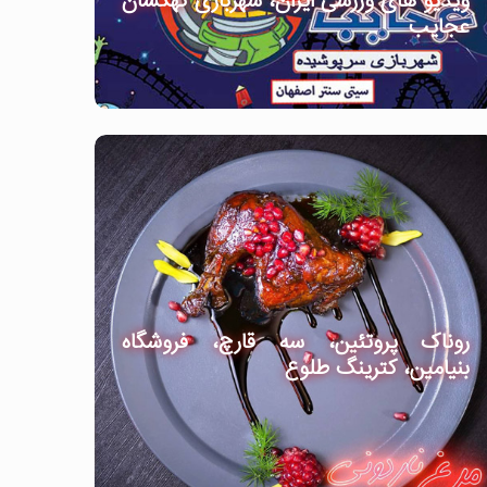
ویدیو های ورزشی ایران، شهربازی کهکشان
عجایب
روناک پروتئین، سه قارچ، فروشگاه
بنیامین، کترینگ طلوع