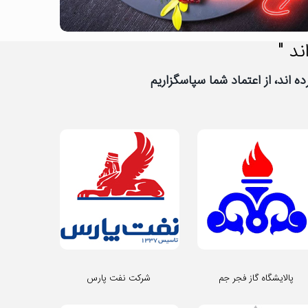
ند "
پالایشگاه گاز فجر جم
شرکت نفت پارس