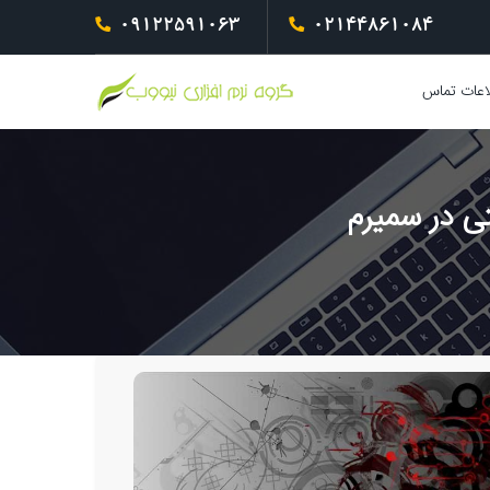
09122591063
02144861084
اعات تماس
ی در سمیرم