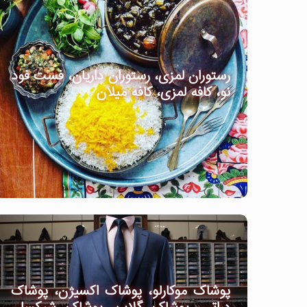
رستوران لمزی، رستوران داریان، فست فود
نو، کافه لمزی، کافه میلان
پوشاک موکارلو، پوشاک اکسیژن، پوشاک