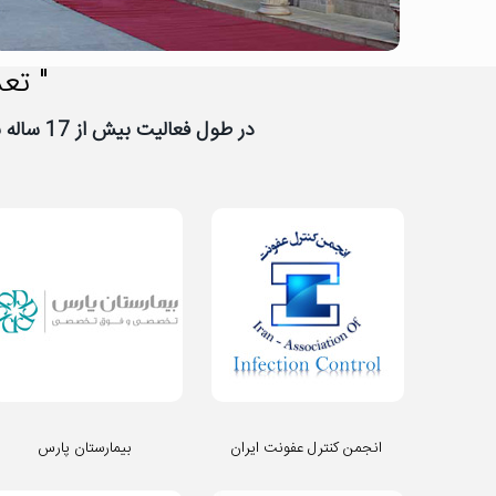
" تعد
در طول فعالیت بیش از 17 ساله نیووب، تعداد زیادی از شرکت ها و سازمان ها به نیووب اعتماد کرده اند، از اعتماد شما سپاسگزاریم
انجمن کنترل عفونت ایران
بیمارستان پارس