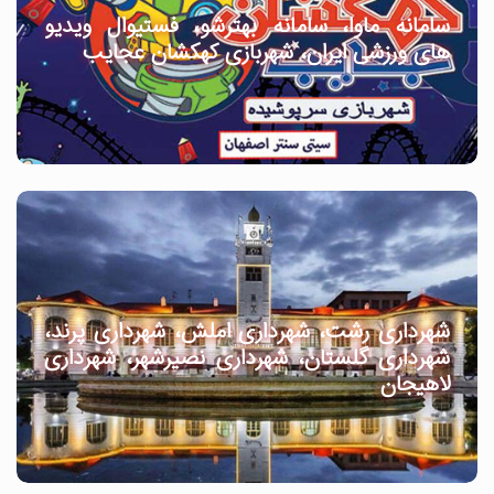
سامانه ماوا، سامانه بهترشو، فستیوال ویدیو
های ورزشی ایران، شهربازی کهکشان عجایب
شهرداری رشت، شهرداری املش، شهرداری پرند،
شهرداری گلستان، شهرداری نصیرشهر، شهرداری
لاهیجان