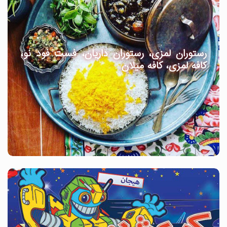
رستوران لمزی، رستوران داریان، فست فود نو،
کافه لمزی، کافه میلان