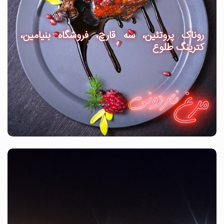
روناک پروتئین، سه قارچ، فروشگاه بنیامین،
کترینگ طلوع