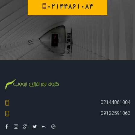
02144861084
02144861084
09122591063