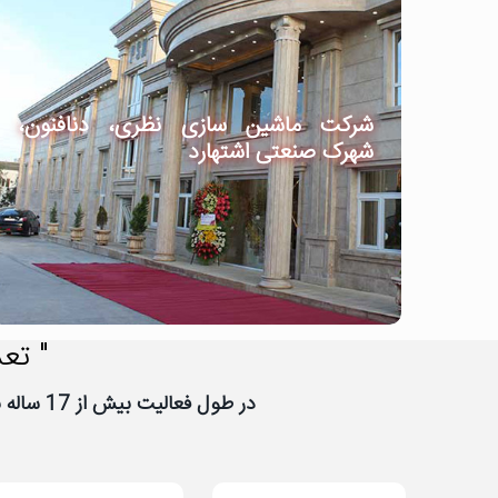
شرکت ماشین سازی نظری، دنافنون،
شهرک صنعتی اشتهارد
" تعد
در طول فعالیت بیش از 17 ساله نیووب، تعداد زیادی از شرکت ها و سازمان ها به نیووب اعتماد کرده اند، از اعتماد شما سپاسگزاریم