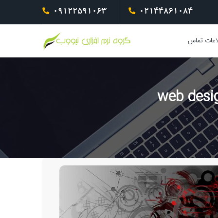
09122591063
02144861084
اعات تماس