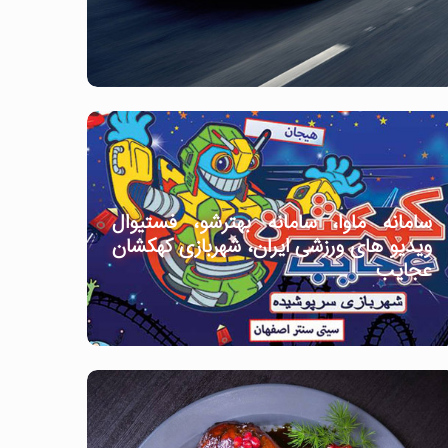
سامانه ماوا، سامانه بهترشو، فستیوال
ویدیو های ورزشی ایران، شهربازی کهکشان
عجایب