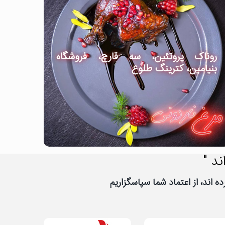
روناک پروتئین، سه قارچ، فروشگاه
بنیامین، کترینگ طلوع
ند "