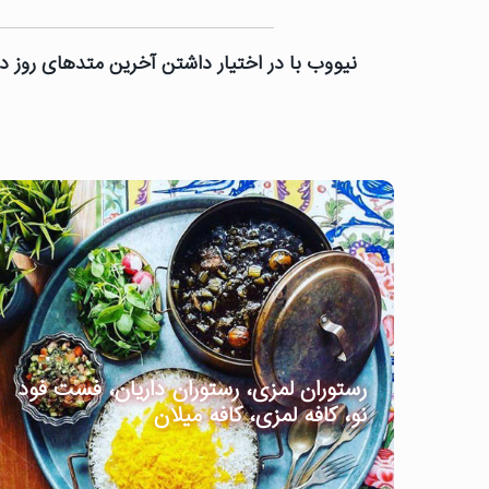
نیووب با در اختیار داشتن آخرین متدهای روز دن
رستوران لمزی، رستوران داریان، فست فود
نو، کافه لمزی، کافه میلان