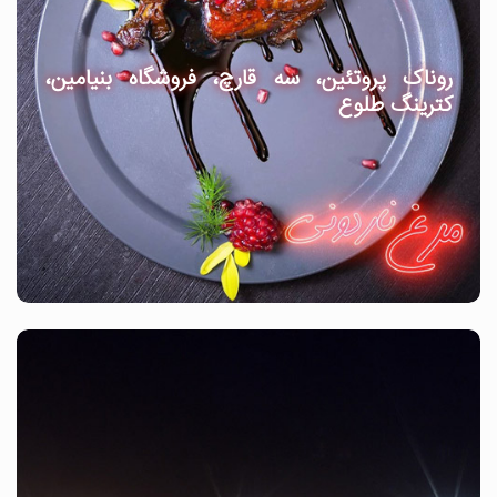
روناک پروتئین، سه قارچ، فروشگاه بنیامین،
کترینگ طلوع