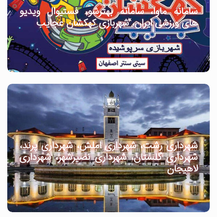
سامانه ماوا، سامانه بهترشو، فستیوال ویدیو
های ورزشی ایران، شهربازی کهکشان عجایب
شهرداری رشت، شهرداری املش، شهرداری پرند،
شهرداری گلستان، شهرداری نصیرشهر، شهرداری
لاهیجان