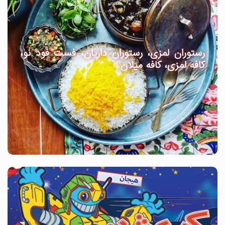
رستوران لمزی، رستوران داریان، فست فود نو،
کافه لمزی، کافه میلان