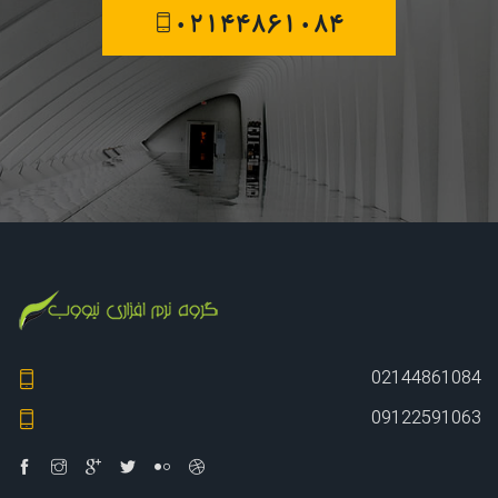
02144861084
02144861084
09122591063