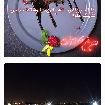
روناک پروتئین، سه قارچ، فروشگاه بنیامین،
کترینگ طلوع