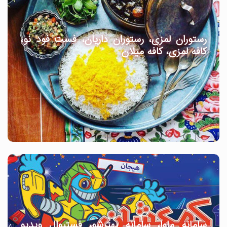
رستوران لمزی، رستوران داریان، فست فود نو،
کافه لمزی، کافه میلان
سامانه ماوا، سامانه بهترشو، فستیوال ویدیو