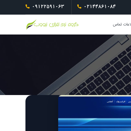
09122591063
02144861084
اعات تماس