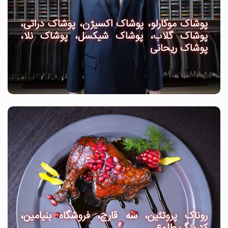
پوشاک موکارلو، پوشاک اکسیژن، پوشاک دراتی،
پوشاک گلاب، پوشاک شیکسل، پوشاک نلا،
پوشاک ریحانی
روناک پروتئین، سه قارچ، فروشگاه بنیامین،