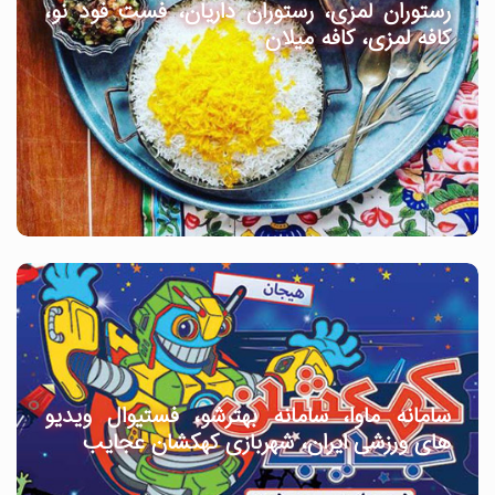
رستوران لمزی، رستوران داریان، فست فود نو،
کافه لمزی، کافه میلان
سامانه ماوا، سامانه بهترشو، فستیوال ویدیو
های ورزشی ایران، شهربازی کهکشان عجایب