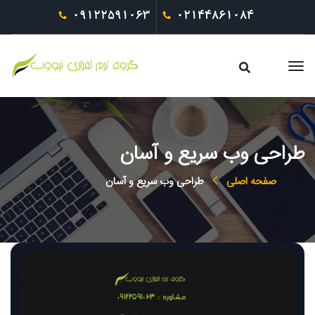
09122591063
02144861084
طراحی وب سریع و آسان
صفحه اصلی
طراحی وب سریع و آسان