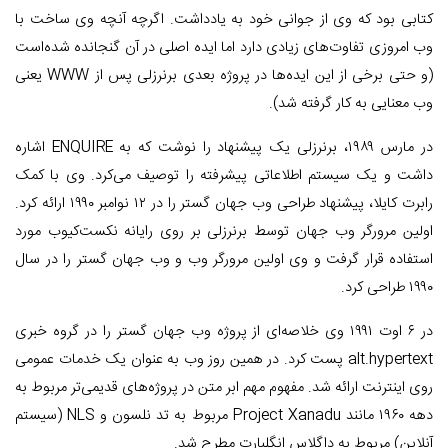
کتابی بود که وی از جوانی خود به یادداشت. اگرچه آنچه وی ساخت با
وب امروزی تفاوت‌های زیادی دارد اما ایده اصلی در آن گنجانده شده‌است
(و حتی برخی از این ایده‌ها در پروژه بعدی برنرزلی پس از WWW یعنی
وب معنایی به کار گرفته شد).
در مارس ۱۹۸۹، برنرزلی یک پیشنهاد را نوشت که به ENQUIRE اشاره
داشت و یک سیستم اطلاعاتی پیشرفته را توصیف می‌کرد. وی با کمک
رابرت کایلا، پیشنهاد طراحی وب جهان گستر را در ۱۲ نوامبر ۱۹۹۰ ارائه کرد.
اولین مرورگر وب جهان توسط برنرزلی بر روی رایانه نکست‌کیوب مورد
استفاده قرار گرفت و وی اولین مرورگر وب و وب جهان گستر را در سال
۱۹۹۰ طراحی کرد.
در ۶ اوت ۱۹۹۱ وی خلاصه‌ای از پروژه وب جهان گستر را در گروه خبری
alt.hypertext پست کرد. در همین روز وب به عنوان یک خدمات عمومی
روی اینترنت ارائه شد. مفهوم مهم ابر متن در پروژه‌های قدیمی‌تر مربوط به
دهه ۱۹۶۰ مانند Project Xanadu مربوط به تد نلسون و NLS (سیستم
آنلاین) مربوط به داگلاس انگلبارت مطرح شد.