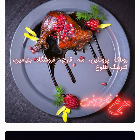
روناک پروتئین، سه قارچ، فروشگاه بنیامین،
کترینگ طلوع