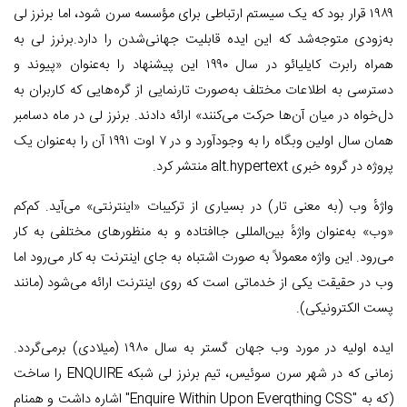
۱۹۸۹ قرار بود که یک سیستم ارتباطی برای مؤسسه سرن شود، اما برنرز لی
به‌زودی متوجه‌شد که این ایده قابلیت جهانی‌شدن را دارد.برنرز لی به
همراه رابرت کایلیائو در سال ۱۹۹۰ این پیشنهاد را به‌عنوان «پیوند و
دسترسی به اطلاعات مختلف به‌صورت تارنمایی از گره‌هایی که کاربران به
دل‌خواه در میان آن‌ها حرکت می‌کنند» ارائه دادند. برنرز لی در ماه دسامبر
همان سال اولین وبگاه را به وجودآورد و در ۷ اوت ۱۹۹۱ آن را به‌عنوان یک
پروژه در گروه خبری alt.hypertext منتشر کرد.
واژهٔ وب (به معنی تار) در بسیاری از ترکیبات «اینترنتی» می‌آید. کم‌کم
«وب» به‌عنوان واژهٔ بین‌المللی جاافتاده و به منظورهای مختلفی به کار
می‌رود. این واژه معمولاً به صورت اشتباه به جای اینترنت به کار می‌رود اما
وب در حقیقت یکی از خدماتی است که روی اینترنت ارائه می‌شود (مانند
پست الکترونیکی).
ایده اولیه در مورد وب جهان گستر به سال ۱۹۸۰ (میلادی) برمی‌گردد.
زمانی که در شهر سرن سوئیس، تیم برنرز لی شبکه ENQUIRE را ساخت
(که به "Enquire Within Upon Everqthing CSS" اشاره داشت و همنام