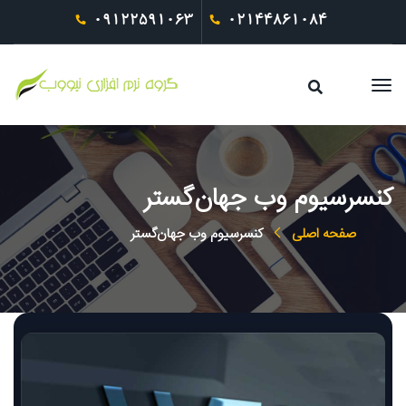
09122591063
02144861084
کنسرسیوم وب جهان‌گستر
صفحه اصلی
کنسرسیوم وب جهان‌گستر