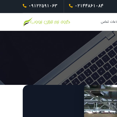
09122591063
02144861084
اعات تماس