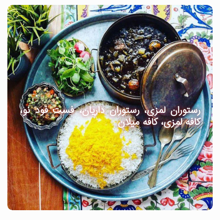
رستوران لمزی، رستوران داریان، فست فود نو،
کافه لمزی، کافه میلان