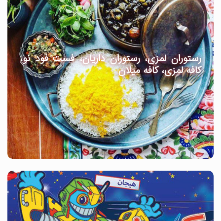
رستوران لمزی، رستوران داریان، فست فود نو،
کافه لمزی، کافه میلان