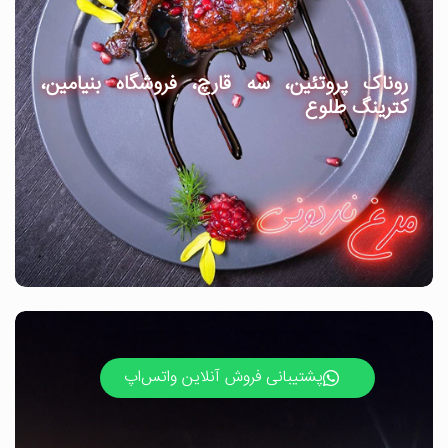
روناک پروتئین، سه قارچ، فروشگاه بنیامین،
کترینگ طلوع
پشتیبانی فروش آنلاین واتس‌اپ