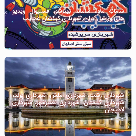
سامانه ماوا، سامانه بهترشو، فستیوال ویدیو
های ورزشی ایران، شهربازی کهکشان عجایب
شهرداری رشت، شهرداری املش، شهرداری پرند،
شهرداری گلستان، شهرداری نصیرشهر، شهرداری
لاهیجان