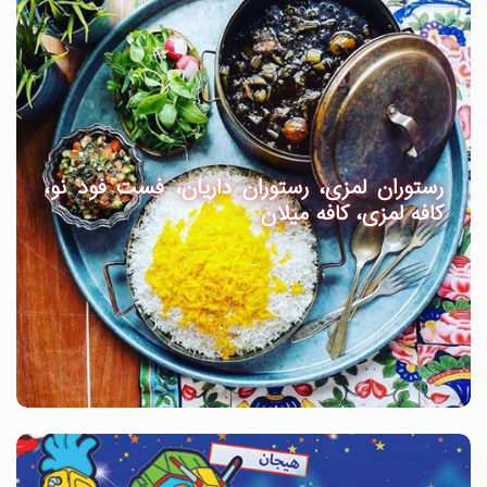
رستوران لمزی، رستوران داریان، فست فود نو،
کافه لمزی، کافه میلان