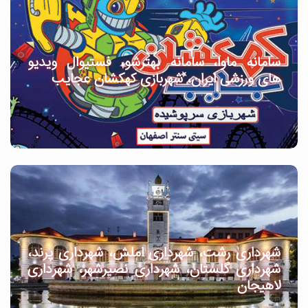
سامانه ماوا، سامانه بهترشو، فستیوال ویدیو
های ورزشی ایران، شهربازی کهکشان عجایب
شهرداری رشت، شهرداری املش، شهرداری پرند،
شهرداری گلستان، شهرداری نصیرشهر، شهرداری
لاهیجان