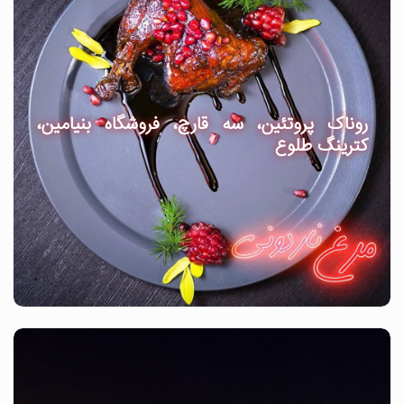
روناک پروتئین، سه قارچ، فروشگاه بنیامین،
کترینگ طلوع