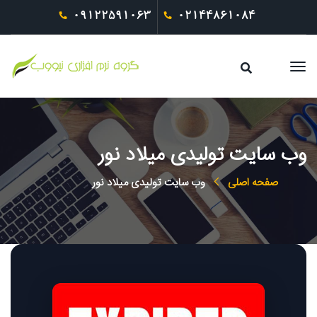
09122591063
02144861084
وب سایت تولیدی میلاد نور
صفحه اصلی
وب سایت تولیدی میلاد نور