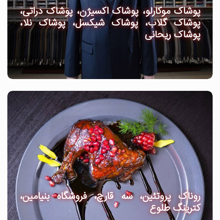
پوشاک موکارلو، پوشاک اکسیژن، پوشاک دراتی،
پوشاک گلاب، پوشاک شیکسل، پوشاک نلا،
پوشاک ریحانی
روناک پروتئین، سه قارچ، فروشگاه بنیامین،
کترینگ طلوع