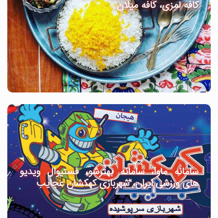
کافه لمزی، کافه میلان
سامانه ماوا، سامانه بهترشو، فستیوال ویدیو
های ورزشی ایران، شهربازی کهکشان عجایب