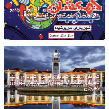
سامانه ماوا، سامانه بهترشو، فستیوال ویدیو
های ورزشی ایران، شهربازی کهکشان عجایب
شهرداری رشت، شهرداری املش، شهرداری پرند،
شهرداری گلستان، شهرداری نصیرشهر، شهرداری
لاهیجان