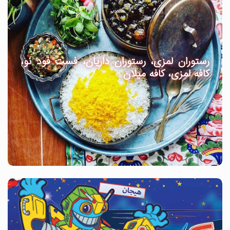
رستوران لمزی، رستوران داریان، فست فود نو،
کافه لمزی، کافه میلان