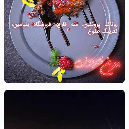
روناک پروتئین، سه قارچ، فروشگاه بنیامین،
کترینگ طلوع