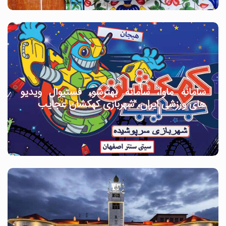
سامانه ماوا، سامانه بهترشو، فستیوال ویدیو
های ورزشی ایران، شهربازی کهکشان عجایب