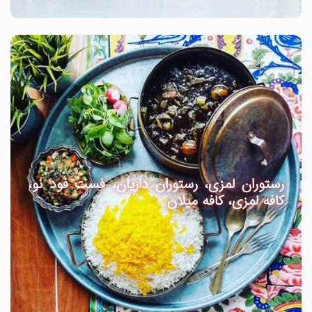
رستوران لمزی، رستوران داریان، فست فود نو،
کافه لمزی، کافه میلان