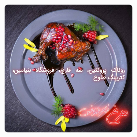
روناک پروتئین، سه قارچ، فروشگاه بنیامین،
کترینگ طلوع