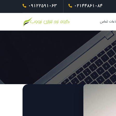
09122591063
02144861084
اعات تماس