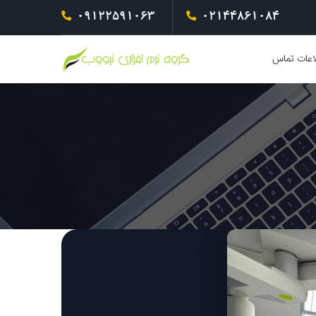
09122591063
02144861084
اعات تماس