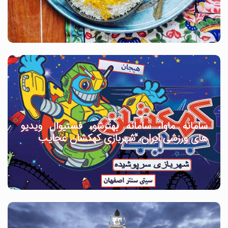
سامانه ماوا، سامانه بهترشو، فستیوال ویدیو
های ورزشی ایران، شهربازی کهکشان عجایب