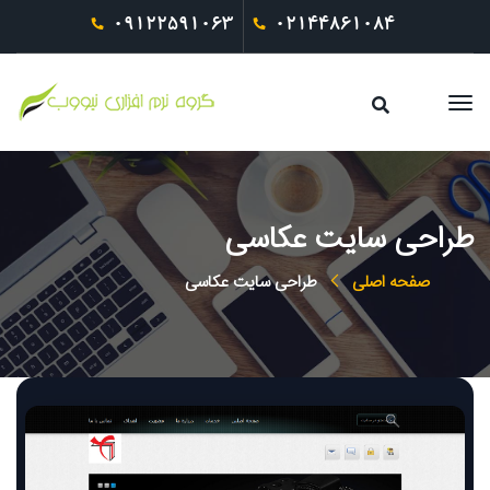
09122591063
02144861084
طراحی سایت عکاسی
صفحه اصلی
طراحی سایت عکاسی