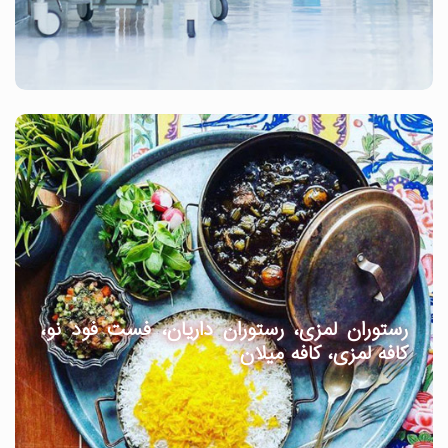
رستوران لمزی، رستوران داریان، فست فود نو،
کافه لمزی، کافه میلان