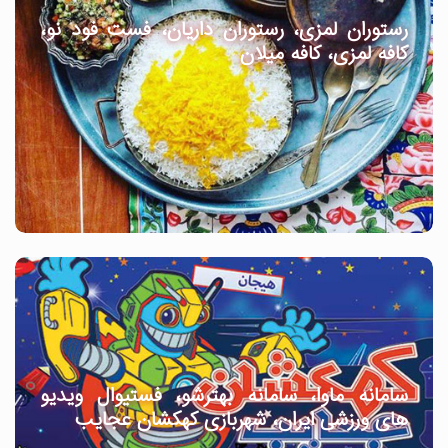
رستوران لمزی، رستوران داریان، فست فود نو،
کافه لمزی، کافه میلان
سامانه ماوا، سامانه بهترشو، فستیوال ویدیو
های ورزشی ایران، شهربازی کهکشان عجایب