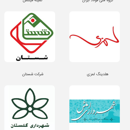
گروه ملی فولاد ایران
کمیته فیتنس
هلدینگ لمزی
شرکت شستان