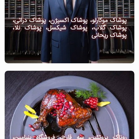
پوشاک موکارلو، پوشاک اکسیژن، پوشاک دراتی،
پوشاک گلاب، پوشاک شیکسل، پوشاک نلا،
پوشاک ریحانی
روناک پروتئین، سه قارچ، فروشگاه بنیامین،