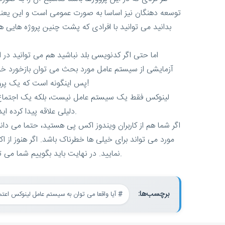
توسعه دهنگان نیز اساسا به صورت عمومی است و این یعنی ش
بدانید می توانید با افرادی که پشت چنین پروژه هایی
اما حتی اگر کدنویسی بلد نباشید هم می توانید در ا
آزمایشی از سیستم عامل مورد بحث می توان بازخورد خود را
پس اینگونه است که یک پروژه متن باز توسط کاربرانی مشتاق و فعال، ایجاد شده و توسعه داده می شود. پس در نهایت چه کسی لینوکس را ساخته؟ خود شما!
لینوکس فقط یک سیستم عامل نیست، بلکه یک اجتماع است
دلیلی علاقه پیدا کرده اید تا در این اجتماع باشید، می توانید از هم اکنون به جمع لینوکسی ها پیوسته و در گسترش این نرم افزار متن باز به دیگران کمک کنید.
اگر شما هم از کاربران ویندوز اکس پی هستید، حتما می د
مورد می تواند برای خیلی ها خطرناک باشد. اگر هنوز از
نمایید. در نهایت باید بگوییم شما می توانید با خیالی آسوده به افرادی که لینوکس را توسعه می دهند اعتماد کنید و حتی اگر بخواهید خودتان هم به جمع آنها اضافه شوید.
برچسب‌ها:
آیا واقعا می توان به سیستم عامل لینوکس اعتما