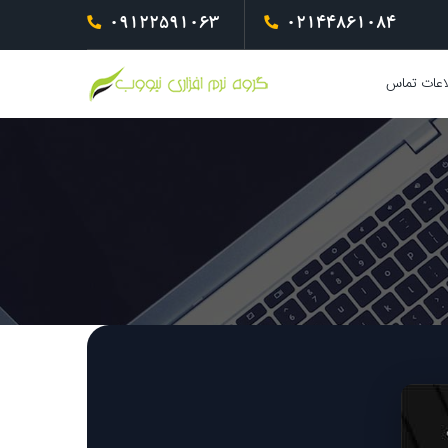
09122591063
02144861084
اعات تماس