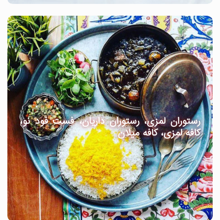
رستوران لمزی، رستوران داریان، فست فود نو،
کافه لمزی، کافه میلان