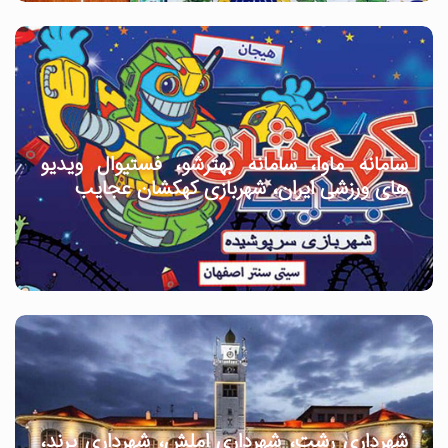
سامانه ماوا، سامانه بهترشو، فستیوال ویدیو
های ورزشی ایران، شهربازی کهکشان عجایب
شهرداری رشت، شهرداری املش، شهرداری پرند،