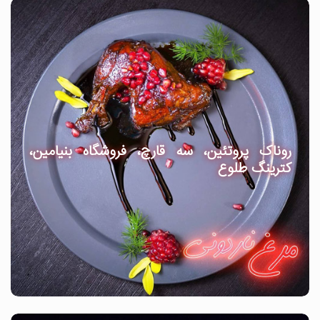
روناک پروتئین، سه قارچ، فروشگاه بنیامین،
کترینگ طلوع