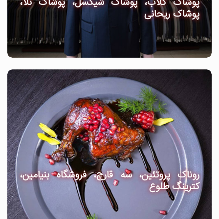
پوشاک گلاب، پوشاک شیکسل، پوشاک نلا،
پوشاک ریحانی
روناک پروتئین، سه قارچ، فروشگاه بنیامین،
کترینگ طلوع