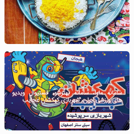
سامانه ماوا، سامانه بهترشو، فستیوال ویدیو
های ورزشی ایران، شهربازی کهکشان عجایب