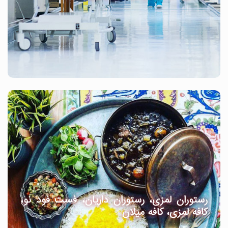
رستوران لمزی، رستوران داریان، فست فود نو،
کافه لمزی، کافه میلان